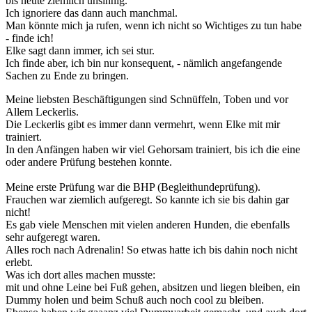
bis heute ziemlich unsinnig.
Ich ignoriere das dann auch manchmal.
Man könnte mich ja rufen, wenn ich nicht so Wichtiges zu tun habe
- finde ich!
Elke sagt dann immer, ich sei stur.
Ich finde aber, ich bin nur konsequent, - nämlich angefangende
Sachen zu Ende zu bringen.
Meine liebsten Beschäftigungen sind Schnüffeln, Toben und vor
Allem Leckerlis.
Die Leckerlis gibt es immer dann vermehrt, wenn Elke mit mir
trainiert.
In den Anfängen haben wir viel Gehorsam trainiert, bis ich die eine
oder andere Prüfung bestehen konnte.
Meine erste Prüfung war die BHP (Begleithundeprüfung).
Frauchen war ziemlich aufgeregt. So kannte ich sie bis dahin gar
nicht!
Es gab viele Menschen mit vielen anderen Hunden, die ebenfalls
sehr aufgeregt waren.
Alles roch nach Adrenalin! So etwas hatte ich bis dahin noch nicht
erlebt.
Was ich dort alles machen musste:
mit und ohne Leine bei Fuß gehen, absitzen und liegen bleiben, ein
Dummy holen und beim Schuß auch noch cool zu bleiben.