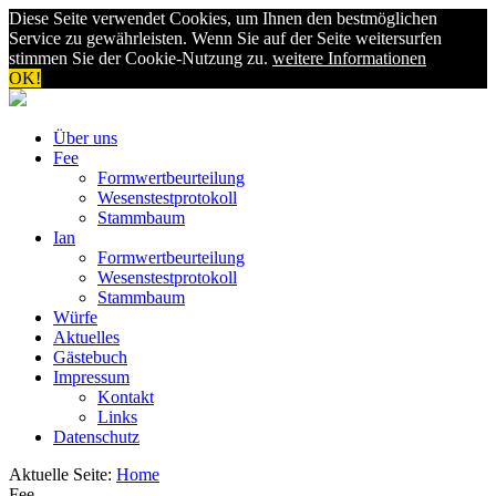
Diese Seite verwendet Cookies, um Ihnen den bestmöglichen
Service zu gewährleisten. Wenn Sie auf der Seite weitersurfen
stimmen Sie der Cookie-Nutzung zu.
weitere Informationen
OK!
Über uns
Fee
Formwertbeurteilung
Wesenstestprotokoll
Stammbaum
Ian
Formwertbeurteilung
Wesenstestprotokoll
Stammbaum
Würfe
Aktuelles
Gästebuch
Impressum
Kontakt
Links
Datenschutz
Aktuelle Seite:
Home
Fee