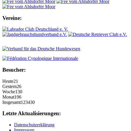
Vereine:
Besucher:
Heute
21
Gestern
26
Woche
130
Monat
196
Insgesamt
123430
Letzte Aktualisierungen:
Datenschutzerklärung
Impressum