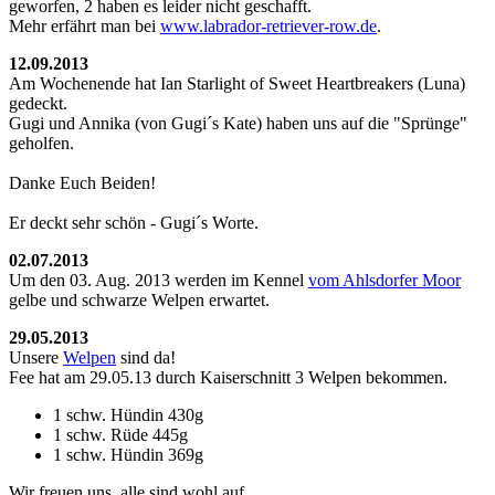
geworfen, 2 haben es leider nicht geschafft.
Mehr erfährt man bei
www.labrador-retriever-row.de
.
12.09.2013
Am Wochenende hat Ian Starlight of Sweet Heartbreakers (Luna)
gedeckt.
Gugi und Annika (von Gugi´s Kate) haben uns auf die "Sprünge"
geholfen.
Danke Euch Beiden!
Er deckt sehr schön - Gugi´s Worte.
02.07.2013
Um den 03. Aug. 2013 werden im Kennel
vom Ahlsdorfer Moor
gelbe und schwarze Welpen erwartet.
29.05.2013
Unsere
Welpen
sind da!
Fee hat am 29.05.13 durch Kaiserschnitt 3 Welpen bekommen.
1 schw. Hündin 430g
1 schw. Rüde 445g
1 schw. Hündin 369g
Wir freuen uns, alle sind wohl auf.