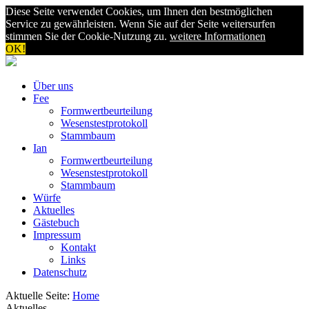
Diese Seite verwendet Cookies, um Ihnen den bestmöglichen
Service zu gewährleisten. Wenn Sie auf der Seite weitersurfen
stimmen Sie der Cookie-Nutzung zu.
weitere Informationen
OK!
Über uns
Fee
Formwertbeurteilung
Wesenstestprotokoll
Stammbaum
Ian
Formwertbeurteilung
Wesenstestprotokoll
Stammbaum
Würfe
Aktuelles
Gästebuch
Impressum
Kontakt
Links
Datenschutz
Aktuelle Seite:
Home
Aktuelles